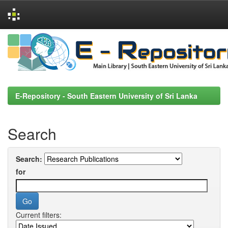
Skip
navigation
E-Repository - South Eastern University of Sri Lanka
Search
Search:
for
Current filters: