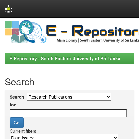
Skip
navigation
E-Repository - South Eastern University of Sri Lanka
Search
Search:
for
Current filters: