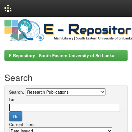
Skip
navigation
E-Repository - South Eastern University of Sri Lanka
Search
Search:
for
Current filters: