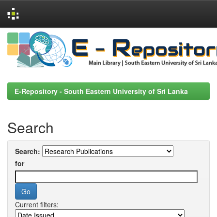
Skip
navigation
E-Repository - South Eastern University of Sri Lanka
Search
Search:
for
Current filters: