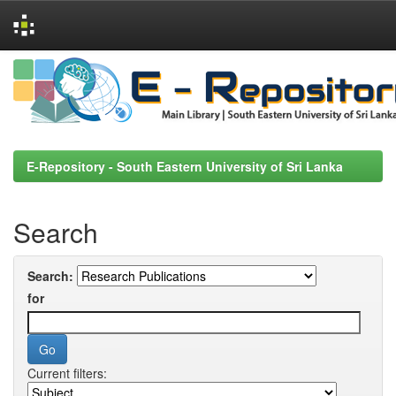
Skip
navigation
E-Repository - South Eastern University of Sri Lanka
Search
Search:
for
Current filters: