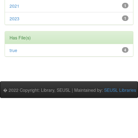
2021
1
2023
1
Has File(s)
true
4
� 2022 Copyright: Library, SEUSL | Maintained by:
SEUSL Libraries