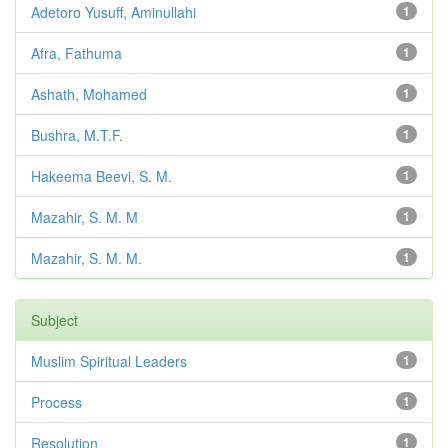
Adetoro Yusuff, Aminullahi
1
Afra, Fathuma
1
Ashath, Mohamed
1
Bushra, M.T.F.
1
Hakeema Beevi, S. M.
1
Mazahir, S. M. M
1
Mazahir, S. M. M.
1
Subject
Muslim Spiritual Leaders
1
Process
1
Resolution
1