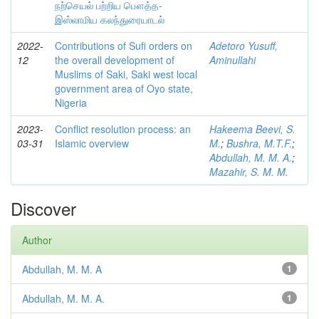
நற்செயல் பற்றிய பௌத்த-
இஸ்லாமிய கலந்துரையாடல்
2022-
Contributions of Sufi orders on
Adetoro Yusuff,
12
the overall development of
Aminullahi
Muslims of Saki, Saki west local
government area of Oyo state,
Nigeria
2023-
Conflict resolution process: an
Hakeema Beevi, S.
03-31
Islamic overview
M.
;
Bushra, M.T.F.
;
Abdullah, M. M. A.
;
Mazahir, S. M. M.
Discover
Author
Abdullah, M. M. A
1
Abdullah, M. M. A.
1