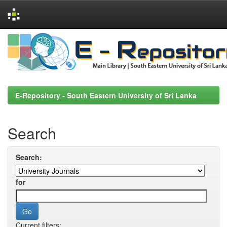
Skip
navigation
E-Repository - South Eastern University of Sri Lanka
Search
Search:
for
Current filters: