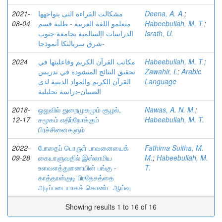
2021-
مشكالت القراءة التى يتواجهها
Deena, A. A.
;
08-04
متعلمو اللغة العربية - طلبة قسم
Habeebullah, M. T.
;
الدراسات اإلسالمية بجامعة جنوب
Israth, U.
شرق سريالنكا أنموذجا-
2024
مكاتب القرآن الكريم وفاعليتها في
Habeebullah, M. T.
;
تحقيق النتائج المنشودة في تدريس
Zawahir, I.
;
Arabic
القرآن الكريم والمواد الدينية لدى
Language
الصبيان-دراسة تحليلية
2018-
ஒலுவில் துறைமுகமும் சூழல்,
Nawas, A. N. M.
;
12-17
சமூகம் எதிர்நோக்கும்
Habeebullah, M. T.
பிரச்சினைகளும்
2022-
போதைப் பொருள் பாவனையைக்
Fathima Suitha, M.
09-28
கையாளுவதில் இஸ்லாமிய
M.
;
Habeebullah, M.
உளவளத்துணையின் பங்கு -
T.
காத்தான்குடி பிரதேசத்தை
அடிப்படையாகக் கொண்ட ஆய்வு
Showing results 1 to 16 of 16