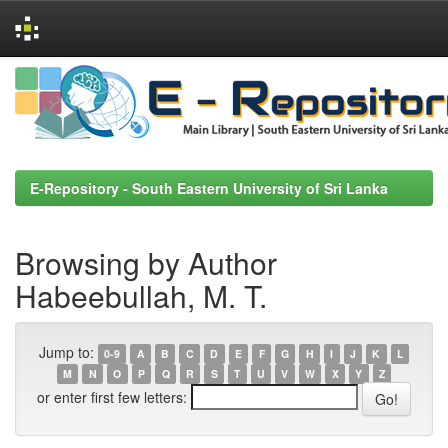
Skip
navigation
E-Repository - South Eastern University of Sri Lanka
Browsing by Author
Habeebullah, M. T.
Jump to:
0-9
A
B
C
D
E
F
G
H
I
J
K
L
M
N
O
P
Q
R
S
T
U
V
W
X
Y
Z
or enter first few letters: