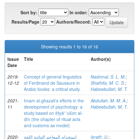
Sort by:
In order:
Results/Page
Authors/Record:
Showing results 1 to 16 of 16
Issue
Title
Author(s)
Date
2019-
Concept of general linguistics
Nashmal, S. L. M.
;
12-12
of Ferdinand de Saussure in
Shathifa, M. C. S.
;
Arabic books: a critical study.
Habeebullah, M. T.
2021-
Imam al-ghazali's efforts in the
Abdullah, M. M. A.
;
11
development of psychology: a
Habeebullah, M. T.
study based on iḤyā′ 'ulūm al-
dīn (the chapter of ritual acts
and customs as model)
2020-
استخدام المعاجم الثنائية اللغة
Israth, U.
;