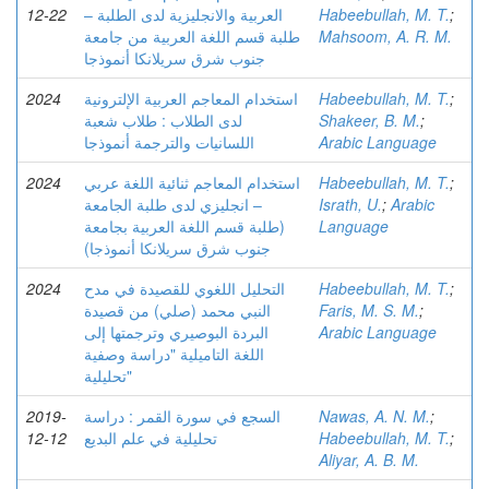
12-22
العربية والانجليزية لدى الطلبة –
Habeebullah, M. T.
;
طلبة قسم اللغة العربية من جامعة
Mahsoom, A. R. M.
جنوب شرق سريلانكا أنموذجا
2024
استخدام المعاجم العربية الإلترونية
Habeebullah, M. T.
;
لدى الطلاب : طلاب شعبة
Shakeer, B. M.
;
اللسانيات والترجمة أنموذجا
Arabic Language
2024
استخدام المعاجم ثنائية اللغة عربي
Habeebullah, M. T.
;
– انجليزي لدى طلبة الجامعة
Israth, U.
;
Arabic
(طلبة قسم اللغة العربية بجامعة
Language
جنوب شرق سريلانكا أنموذجا)
2024
التحليل اللغوي للقصيدة في مدح
Habeebullah, M. T.
;
النبي محمد (صلي) من قصيدة
Faris, M. S. M.
;
البردة البوصيري وترجمتها إلى
Arabic Language
اللغة التاميلية "دراسة وصفية
تحليلية"
2019-
السجع في سورة القمر : دراسة
Nawas, A. N. M.
;
12-12
تحليلية في علم البديع
Habeebullah, M. T.
;
Aliyar, A. B. M.