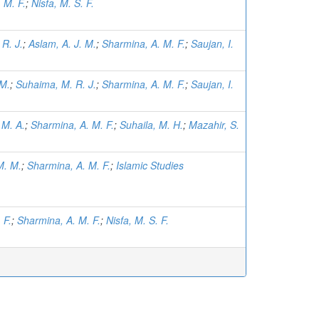
 M. F.
;
Nisfa, M. S. F.
R. J.
;
Aslam, A. J. M.
;
Sharmina, A. M. F.
;
Saujan, I.
 M.
;
Suhaima, M. R. J.
;
Sharmina, A. M. F.
;
Saujan, I.
 M. A.
;
Sharmina, A. M. F.
;
Suhaila, M. H.
;
Mazahir, S.
M. M.
;
Sharmina, A. M. F.
;
Islamic Studies
 F.
;
Sharmina, A. M. F.
;
Nisfa, M. S. F.