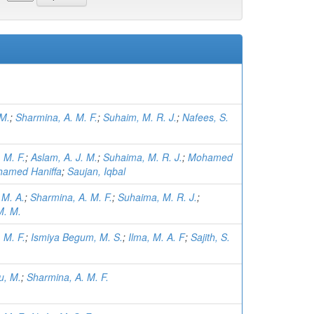
 M.
;
Sharmina, A. M. F.
;
Suhaim, M. R. J.
;
Nafees, S.
 M. F.
;
Aslam, A. J. M.
;
Suhaima, M. R. J.
;
Mohamed
hamed Haniffa
;
Saujan, Iqbal
 M. A.
;
Sharmina, A. M. F.
;
Suhaima, M. R. J.
;
M. M.
 M. F.
;
Ismiya Begum, M. S.
;
Ilma, M. A. F
;
Sajith, S.
u, M.
;
Sharmina, A. M. F.