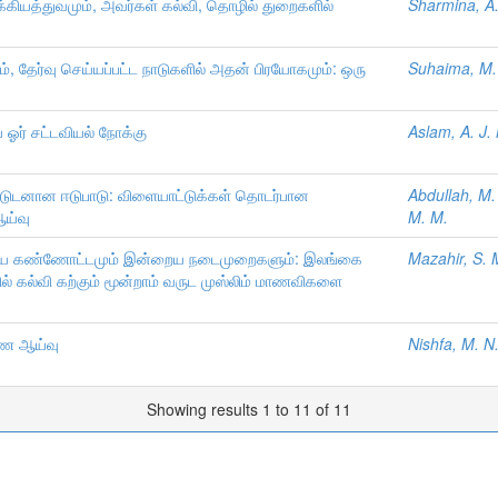
க்கியத்துவமும், அவர்கள் கல்வி, தொழில் துறைகளில்
Sharmina, A.
ம், தேர்வு செய்யப்பட்ட நாடுகளில் அதன் பிரயோகமும்: ஒரு
Suhaima, M. 
 ஓர் சட்டவியல் நோக்கு
Aslam, A. J.
டுடனான ஈடுபாடு: விளையாட்டுக்கள் தொடர்பான
Abdullah, M.
ய்வு
M. M.
மிய கண்ணோட்டமும் இன்றைய நடைமுறைகளும்: இலங்கை
Mazahir, S. 
் கல்வி கற்கும் மூன்றாம் வருட முஸ்லிம் மாணவிகளை
பரண ஆய்வு
Nishfa, M. N.
Showing results 1 to 11 of 11