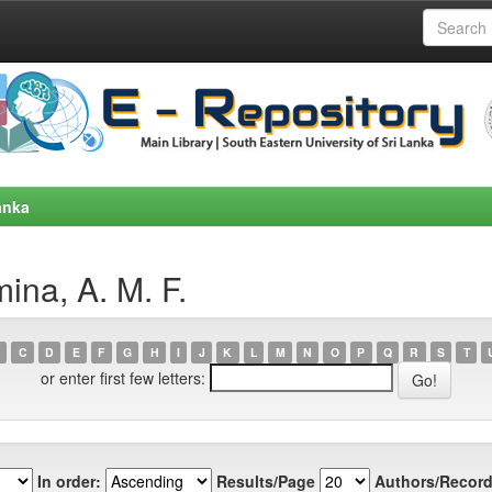
anka
ina, A. M. F.
C
D
E
F
G
H
I
J
K
L
M
N
O
P
Q
R
S
T
or enter first few letters:
In order:
Results/Page
Authors/Record