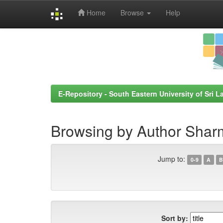
Home
Browse
Help
Skip
navigation
E-Repository - South Eastern University of Sri L
Browsing by Author Sharm
Jump to:
0-9
A
B
Sort by: