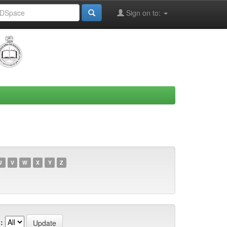
Sign on to:
U
V
W
X
Y
Z
: