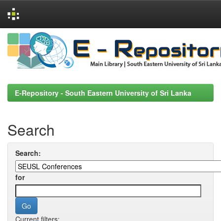
Skip
navigation
E-Repository - South Eastern University of Sri Lanka
Search
Search:
for
Current filters: