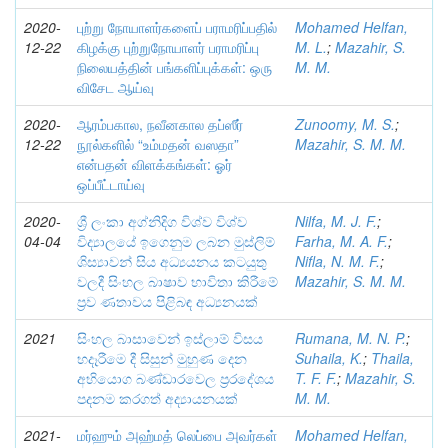
2020-
புற்று நோயாளர்களைப் பராமரிப்பதில்
Mohamed Helfan,
12-22
கிழக்கு புற்றுநோயாளர் பராமரிப்பு
M. L.
;
Mazahir, S.
நிலையத்தின் பங்களிப்புக்கள்: ஒரு
M. M.
விசேட ஆய்வு
2020-
ஆரம்பகால, நவீனகால தப்ஸீர்
Zunoomy, M. S.
;
12-22
நூல்களில் “உம்மதன் வஸதா”
Mazahir, S. M. M.
என்பதன் விளக்கங்கள்: ஓர்
ஒப்பீட்டாய்வு
2020-
ශ්‍රී ලංකා අග්නිදිග විශ්ව විශ්ව
Nilfa, M. J. F.
;
04-04
විද්‍යාලයේ ඉගෙනුම ලබන මුස්ලිම්
Farha, M. A. F.
;
ශිස්‍යාවන් සිය අධ්‍යයනය කටයුතු
Nifla, N. M. F.
;
වලදී සිංහල බාෂාව භාවිතා කිරීමේ
Mazahir, S. M. M.
ප්‍රව ණතාවය පිළිබඳ අධ්‍යනයක්
2021
සිංහල බාසාවෙන් ඉස්ලාම් විසය
Rumana, M. N. P.
;
භදෑරීමෙ දී සිසුන් මුහුණ දෙන
Suhaila, K.
;
Thaila,
අභියොග බණ්ඩාරවෙල ප්‍රරදේශය
T. F. F.
;
Mazahir, S.
පදනම කරගත් අද්‍යායනයක්
M. M.
2021-
மர்ஹும் அஹ்மத் லெப்பை அவர்கள்
Mohamed Helfan,