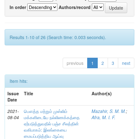
In order
Authors/record
Results 1-10 of 26 (Search time: 0.003 seconds).
previous
1
2
3
next
Item hits:
Issue
Title
Author(s)
Date
2021-
பௌத்த மற்றும் முஸ்லிம்
Mazahir, S. M. M.
;
08-04
மக்களிடையே நல்லிணக்கத்தை
Afra, M. I. F.
ஏற்படுத்துவதில் பஞ்ச சீலத்தின்
வகிபாகம்: இலங்கையை
மையப்படுத்திய ஆய்வு