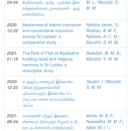
04-04
மேற்கொண்ட தமிழ் - முஸ்லிம் இன
M. L.
;
Mazahir, S.
நல்லுறவுக்கான முனைவுகள் - ஓரு
M. M.
வரலாற்றாய்வு
2020-
Awareness of Islamic insurance
Nathira Jahan, S.
;
12-22
and conventional insurance
Roshan, A. M. F.
;
among Sri Lankan: a
Nafrees, A. C. M.
;
comparative study
Mazahir, S. M. M.
2021-
The Role of Fiqh al-Aqalliyat in
Abdullah, M. M. A.
;
01-19
building racial and religious
Mazahir, S. M. M.
harmony in Sri Lanka: a
descriptive study
2020-
உடலுறுப்பு மாற்றமும் இஸ்லாமிய
Saujan, I.
;
Mazahir,
12-22
பிக்ஹ் நிறுவனங்களின்
S. M. M.
பத்வாக்களும்: இஸ்லாமிய சட்ட
அடிப்படைகளை மையப்படுத்திய
ஆய்வு
2021-
காணொளி மற்றும் இணைய
Ashfa, M. A. F.
;
08-04
விளையாட்டுக்களும் சிறுவர் உடல்,
Nuseedha, M. M .F.
;
உள, நடத்தைசார் மாற்றங்களும்:
Iqbal, M. I. I.
;